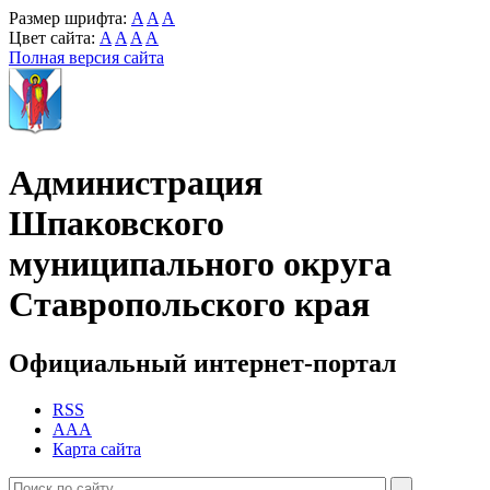
Размер шрифта:
A
A
A
Цвет сайта:
A
A
A
A
Полная версия сайта
Администрация
Шпаковского
муниципального округа
Ставропольского края
Официальный интернет-портал
RSS
AAA
Карта сайта