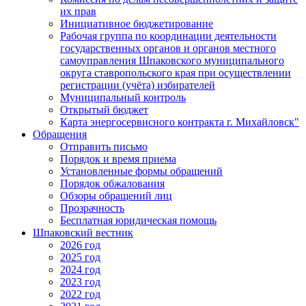
их прав
Инициативное бюджетирование
Рабочая группа по координации деятельности
государственных органов и органов местного
самоуправления Шпаковского муниципального
округа ставропольского края при осуществлении
регистрации (учёта) избирателей
Муниципальный контроль
Открытый бюджет
Карта энергосервисного контракта г. Михайловск"
Обращения
Отправить письмо
Порядок и время приема
Установленные формы обращений
Порядок обжалования
Обзоры обращений лиц
Прозрачность
Бесплатная юридическая помощь
Шпаковский вестник
2026 год
2025 год
2024 год
2023 год
2022 год