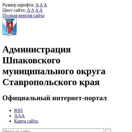
Размер шрифта:
A
A
A
Цвет сайта:
A
A
A
A
Полная версия сайта
Администрация
Шпаковского
муниципального округа
Ставропольского края
Официальный интернет-портал
RSS
AAA
Карта сайта