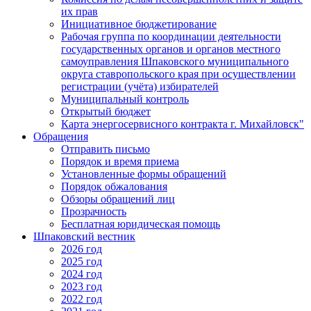
их прав
Инициативное бюджетирование
Рабочая группа по координации деятельности
государственных органов и органов местного
самоуправления Шпаковского муниципального
округа ставропольского края при осуществлении
регистрации (учёта) избирателей
Муниципальный контроль
Открытый бюджет
Карта энергосервисного контракта г. Михайловск"
Обращения
Отправить письмо
Порядок и время приема
Установленные формы обращений
Порядок обжалования
Обзоры обращений лиц
Прозрачность
Бесплатная юридическая помощь
Шпаковский вестник
2026 год
2025 год
2024 год
2023 год
2022 год