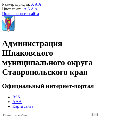
Размер шрифта:
A
A
A
Цвет сайта:
A
A
A
A
Полная версия сайта
Администрация
Шпаковского
муниципального округа
Ставропольского края
Официальный интернет-портал
RSS
AAA
Карта сайта