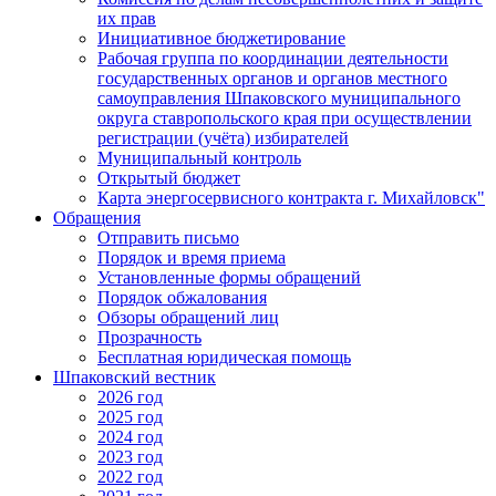
их прав
Инициативное бюджетирование
Рабочая группа по координации деятельности
государственных органов и органов местного
самоуправления Шпаковского муниципального
округа ставропольского края при осуществлении
регистрации (учёта) избирателей
Муниципальный контроль
Открытый бюджет
Карта энергосервисного контракта г. Михайловск"
Обращения
Отправить письмо
Порядок и время приема
Установленные формы обращений
Порядок обжалования
Обзоры обращений лиц
Прозрачность
Бесплатная юридическая помощь
Шпаковский вестник
2026 год
2025 год
2024 год
2023 год
2022 год