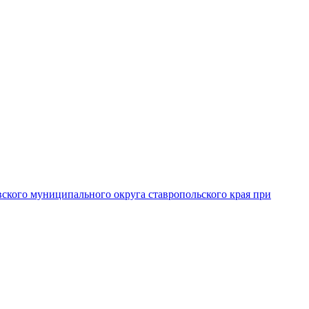
вского муниципального округа ставропольского края при