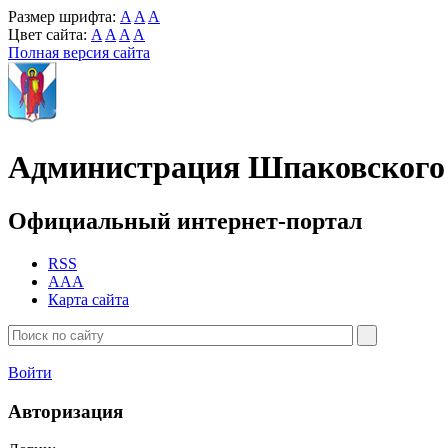
Размер шрифта:
A
A
A
Цвет сайта:
A
A
A
A
Полная версия сайта
Администрация Шпаковского 
Официальный интернет-портал
RSS
AAA
Карта сайта
Войти
Авторизация