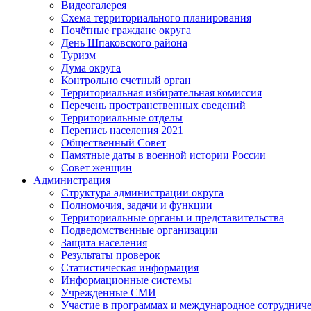
Видеогалерея
Схема территориального планирования
Почётные граждане округа
День Шпаковского района
Туризм
Дума округа
Контрольно счетный орган
Территориальная избирательная комиссия
Перечень пространственных сведений
Территориальные отделы
Перепись населения 2021
Общественный Совет
Памятные даты в военной истории России
Совет женщин
Администрация
Структура администрации округа
Полномочия, задачи и функции
Территориальные органы и представительства
Подведомственные организации
Защита населения
Результаты проверок
Статистическая информация
Информационные системы
Учрежденные СМИ
Участие в программах и международное сотруднич