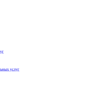
уг
ьных услуг