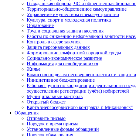
Гражданская оборона, ЧС и общественная безопасн
Территориально-общественное самоуправление
Управление имуществом и землеустройство
Культура, спорт и молодежная политика
Образование
Труд и социальная защита населения
Работы по снижению неформальной занятости насе
Контроль в сфере закупок
Защита персональных данных
Формирование комфортной городской среды
Социально-экономическое развитие
Информация для освободившихся
Жилье
Комиссия по делам несовершеннолетних и защите и
Инициативное бюджетирование
Рабочая группа по координации деятельности госу
осуществлении регистрации (учёта) избирателей
Муниципальный контроль
Открытый бюджет
Карта энергосервисного контракта г. Михайловск"
Обращения
Отправить письмо
Порядок и время приема
Установленные формы обращений
Порядок обжалования