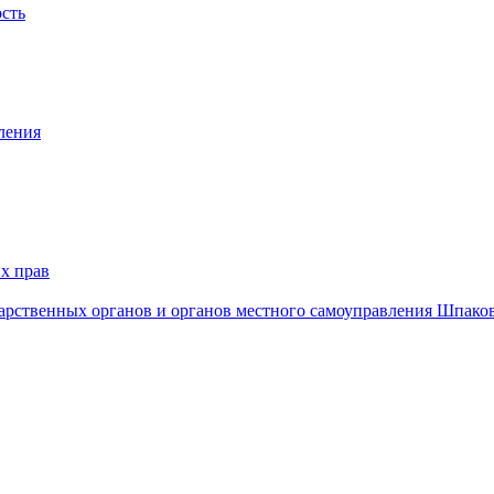
ость
ления
х прав
дарственных органов и органов местного самоуправления Шпако