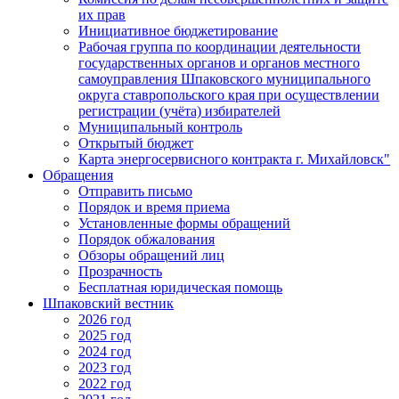
их прав
Инициативное бюджетирование
Рабочая группа по координации деятельности
государственных органов и органов местного
самоуправления Шпаковского муниципального
округа ставропольского края при осуществлении
регистрации (учёта) избирателей
Муниципальный контроль
Открытый бюджет
Карта энергосервисного контракта г. Михайловск"
Обращения
Отправить письмо
Порядок и время приема
Установленные формы обращений
Порядок обжалования
Обзоры обращений лиц
Прозрачность
Бесплатная юридическая помощь
Шпаковский вестник
2026 год
2025 год
2024 год
2023 год
2022 год