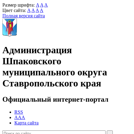
Размер шрифта:
A
A
A
Цвет сайта:
A
A
A
A
Полная версия сайта
Администрация
Шпаковского
муниципального округа
Ставропольского края
Официальный интернет-портал
RSS
AAA
Карта сайта