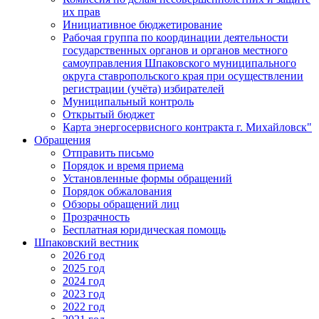
их прав
Инициативное бюджетирование
Рабочая группа по координации деятельности
государственных органов и органов местного
самоуправления Шпаковского муниципального
округа ставропольского края при осуществлении
регистрации (учёта) избирателей
Муниципальный контроль
Открытый бюджет
Карта энергосервисного контракта г. Михайловск"
Обращения
Отправить письмо
Порядок и время приема
Установленные формы обращений
Порядок обжалования
Обзоры обращений лиц
Прозрачность
Бесплатная юридическая помощь
Шпаковский вестник
2026 год
2025 год
2024 год
2023 год
2022 год