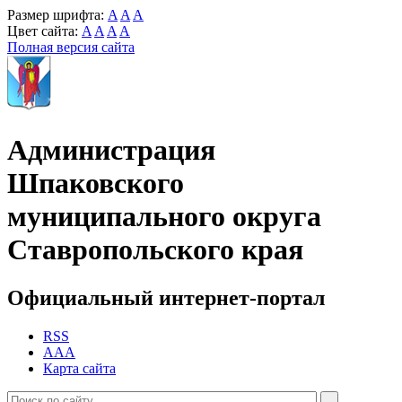
Размер шрифта:
A
A
A
Цвет сайта:
A
A
A
A
Полная версия сайта
Администрация
Шпаковского
муниципального округа
Ставропольского края
Официальный интернет-портал
RSS
AAA
Карта сайта