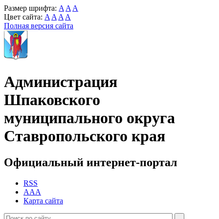
Размер шрифта:
A
A
A
Цвет сайта:
A
A
A
A
Полная версия сайта
Администрация
Шпаковского
муниципального округа
Ставропольского края
Официальный интернет-портал
RSS
AAA
Карта сайта