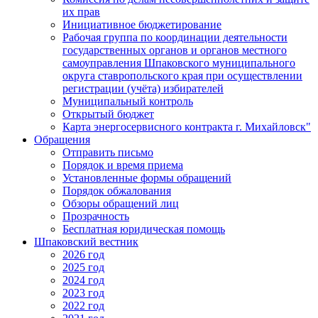
их прав
Инициативное бюджетирование
Рабочая группа по координации деятельности
государственных органов и органов местного
самоуправления Шпаковского муниципального
округа ставропольского края при осуществлении
регистрации (учёта) избирателей
Муниципальный контроль
Открытый бюджет
Карта энергосервисного контракта г. Михайловск"
Обращения
Отправить письмо
Порядок и время приема
Установленные формы обращений
Порядок обжалования
Обзоры обращений лиц
Прозрачность
Бесплатная юридическая помощь
Шпаковский вестник
2026 год
2025 год
2024 год
2023 год
2022 год