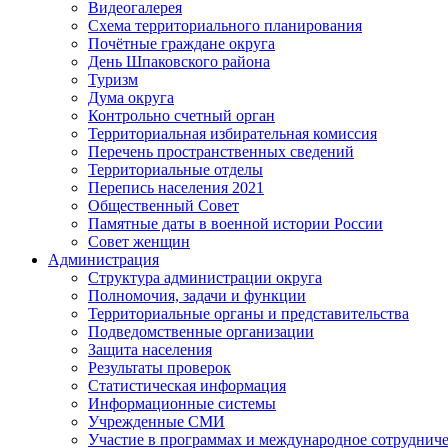
Видеогалерея
Схема территориального планирования
Почётные граждане округа
День Шпаковского района
Туризм
Дума округа
Контрольно счетный орган
Территориальная избирательная комиссия
Перечень пространственных сведений
Территориальные отделы
Перепись населения 2021
Общественный Совет
Памятные даты в военной истории России
Совет женщин
Администрация
Структура администрации округа
Полномочия, задачи и функции
Территориальные органы и представительства
Подведомственные организации
Защита населения
Результаты проверок
Статистическая информация
Информационные системы
Учрежденные СМИ
Участие в программах и международное сотруднич