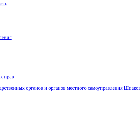
ость
ления
х прав
дарственных органов и органов местного самоуправления Шпако