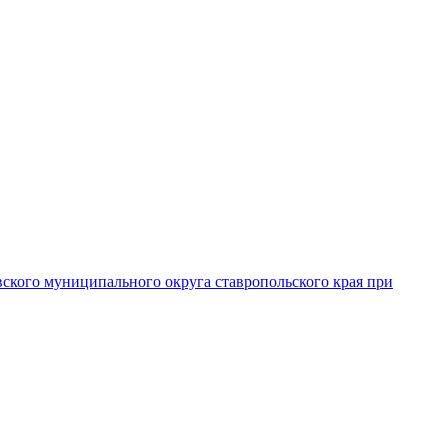
вского муниципального округа ставропольского края при