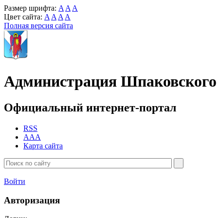
Размер шрифта:
A
A
A
Цвет сайта:
A
A
A
A
Полная версия сайта
Администрация Шпаковского 
Официальный интернет-портал
RSS
AAA
Карта сайта
Войти
Авторизация