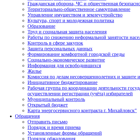
Гражданская оборона, ЧС и общественная безопасн
Территориально-общественное самоуправление
Управление имуществом и землеустройство
Культура, спорт и молодежная политика
Образование
Труд и социальная защита населения
Работы по снижению неформальной занятости насе
Контроль в сфере закупок
Защита персональных данных
Формирование комфортной городской среды
Социально-экономическое развитие
Информация для освободившихся
Жилье
Комиссия по делам несовершеннолетних и защите и
Инициативное бюджетирование
Рабочая группа по координации деятельности госу
осуществлении регистрации (учёта) избирателей
Муниципальный контроль
Открытый бюджет
Карта энергосервисного контракта г. Михайловск"
Обращения
Отправить письмо
Порядок и время приема
Установленные формы обращений
Порядок обжалования