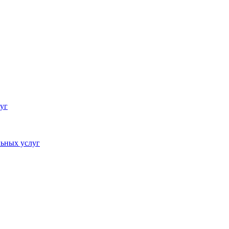
уг
ьных услуг