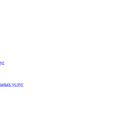
уг
ьных услуг