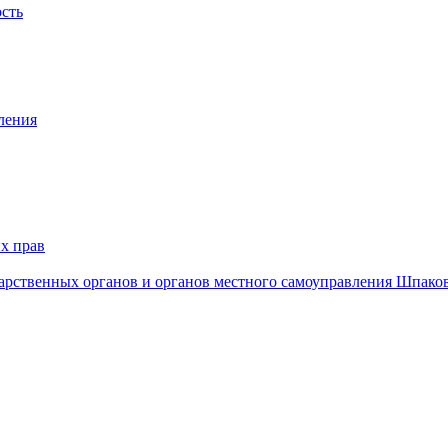
ость
ления
х прав
дарственных органов и органов местного самоуправления Шпако