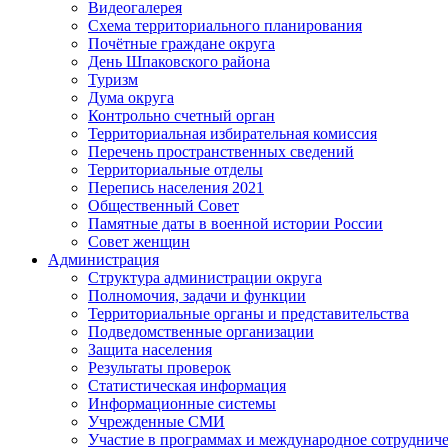
Видеогалерея
Схема территориального планирования
Почётные граждане округа
День Шпаковского района
Туризм
Дума округа
Контрольно счетный орган
Территориальная избирательная комиссия
Перечень пространственных сведений
Территориальные отделы
Перепись населения 2021
Общественный Совет
Памятные даты в военной истории России
Совет женщин
Администрация
Структура администрации округа
Полномочия, задачи и функции
Территориальные органы и представительства
Подведомственные организации
Защита населения
Результаты проверок
Статистическая информация
Информационные системы
Учрежденные СМИ
Участие в программах и международное сотруднич