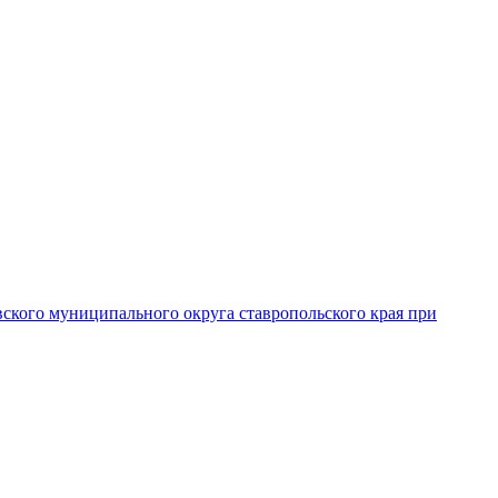
вского муниципального округа ставропольского края при