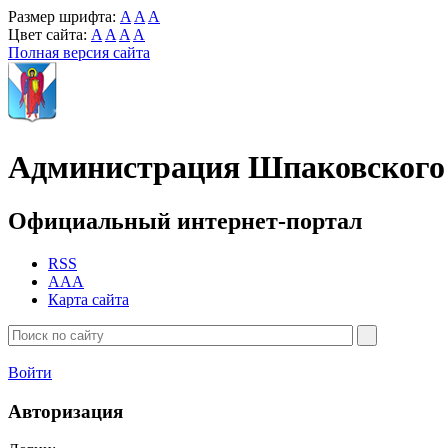
Размер шрифта:
A
A
A
Цвет сайта:
A
A
A
A
Полная версия сайта
Администрация Шпаковского 
Официальный интернет-портал
RSS
AAA
Карта сайта
Войти
Авторизация