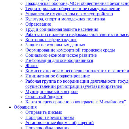
Гражданская оборона, ЧС и общественная безопасн
Территориально-общественное самоуправление
Управление имуществом и землеустройство
Культура, спорт и молодежная политика
Образование
Труд и социальная защита населения
Работы по снижению неформальной занятости насе
Контроль в сфере закупок
Защита персональных данных
Формирование комфортной городской среды
Социально-экономическое развитие
Информация для освободившихся
Жилье
Комиссия по делам несовершеннолетних и защите и
Инициативное бюджетирование
Рабочая группа по координации деятельности госу
осуществлении регистрации (учёта) избирателей
Муниципальный контроль
Открытый бюджет
Карта энергосервисного контракта г. Михайловск"
Обращения
Отправить письмо
Порядок и время приема
Установленные формы обращений
Порядок обжалования