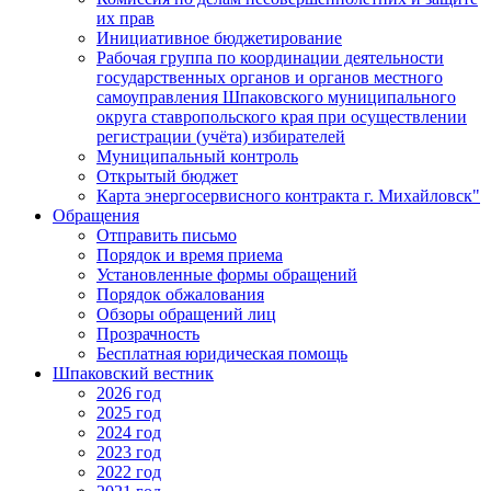
их прав
Инициативное бюджетирование
Рабочая группа по координации деятельности
государственных органов и органов местного
самоуправления Шпаковского муниципального
округа ставропольского края при осуществлении
регистрации (учёта) избирателей
Муниципальный контроль
Открытый бюджет
Карта энергосервисного контракта г. Михайловск"
Обращения
Отправить письмо
Порядок и время приема
Установленные формы обращений
Порядок обжалования
Обзоры обращений лиц
Прозрачность
Бесплатная юридическая помощь
Шпаковский вестник
2026 год
2025 год
2024 год
2023 год
2022 год