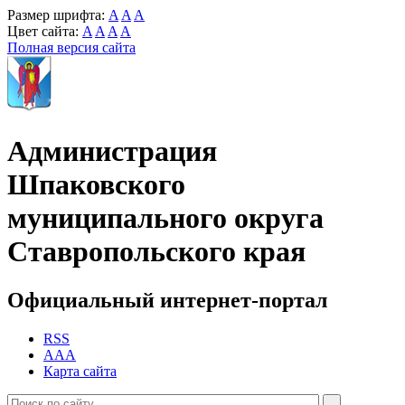
Размер шрифта:
A
A
A
Цвет сайта:
A
A
A
A
Полная версия сайта
Администрация
Шпаковского
муниципального округа
Ставропольского края
Официальный интернет-портал
RSS
AAA
Карта сайта