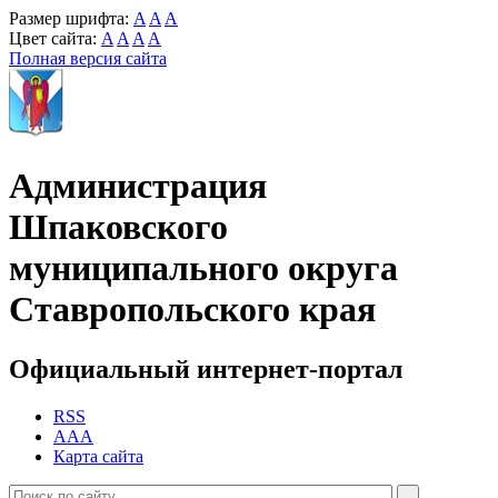
Размер шрифта:
A
A
A
Цвет сайта:
A
A
A
A
Полная версия сайта
Администрация
Шпаковского
муниципального округа
Ставропольского края
Официальный интернет-портал
RSS
AAA
Карта сайта