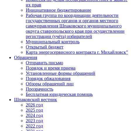
их прав
Инициативное бюджетирование
Рабочая группа по координации деятельности
государственных органов и органов местного
самоуправления Шпаковского муниципального
округа ставропольского края при осуществлении
регистрации (учёта) избирателей
Муниципальный контроль
Открытый бюджет
Карта энергосервисного контракта г. Михайловск"
Обращения
Отправить письмо
Порядок и время приема
Установленные формы обращений
Порядок обжалования
Обзоры обращений лиц
Прозрачность
Бесплатная юридическая помощь
Шпаковский вестник
2026 год
2025 год
2024 год
2023 год
2022 год