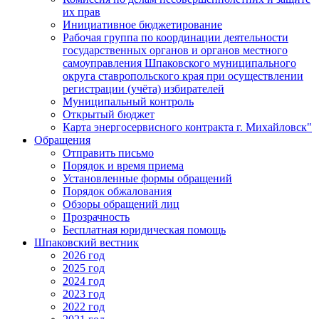
их прав
Инициативное бюджетирование
Рабочая группа по координации деятельности
государственных органов и органов местного
самоуправления Шпаковского муниципального
округа ставропольского края при осуществлении
регистрации (учёта) избирателей
Муниципальный контроль
Открытый бюджет
Карта энергосервисного контракта г. Михайловск"
Обращения
Отправить письмо
Порядок и время приема
Установленные формы обращений
Порядок обжалования
Обзоры обращений лиц
Прозрачность
Бесплатная юридическая помощь
Шпаковский вестник
2026 год
2025 год
2024 год
2023 год
2022 год