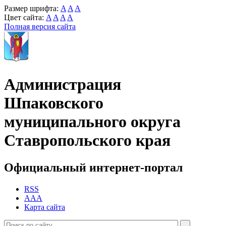
Размер шрифта:
A
A
A
Цвет сайта:
A
A
A
A
Полная версия сайта
Администрация
Шпаковского
муниципального округа
Ставропольского края
Официальный интернет-портал
RSS
AAA
Карта сайта