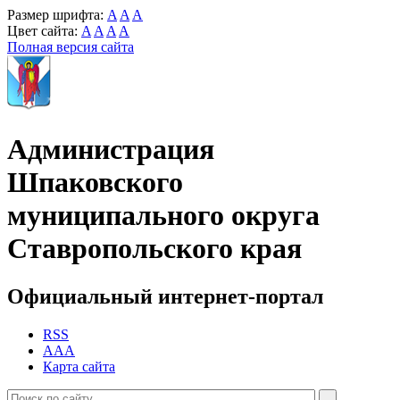
Размер шрифта:
A
A
A
Цвет сайта:
A
A
A
A
Полная версия сайта
Администрация
Шпаковского
муниципального округа
Ставропольского края
Официальный интернет-портал
RSS
AAA
Карта сайта