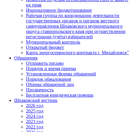
их прав
Инициативное бюджетирование
Рабочая группа по координации деятельности
государственных органов и органов местного
самоуправления Шпаковского муниципального
округа ставропольского края при осуществлении
регистрации (учёта) избирателей
Муниципальный контроль
Открытый бюджет
Карта энергосервисного контракта г. Михайловск"
Обращения
Отправить письмо
Порядок и время приема
Установленные формы обращений
Порядок обжалования
Обзоры обращений лиц
Прозрачность
Бесплатная юридическая помощь
Шпаковский вестник
2026 год
2025 год
2024 год
2023 год
2022 год