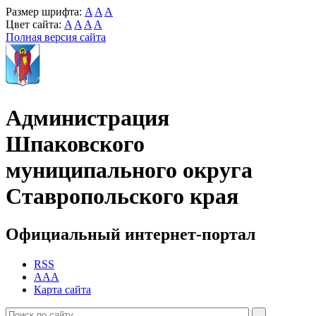
Размер шрифта:
A
A
A
Цвет сайта:
A
A
A
A
Полная версия сайта
Администрация
Шпаковского
муниципального округа
Ставропольского края
Официальный интернет-портал
RSS
AAA
Карта сайта