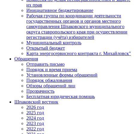
их прав
Инициативное бюджетирование
Рабочая группа по координации деятельности
государственных органов и органов местного
самоуправления Шпаковского муниципального
округа ставропольского края при осуществлении
регистрации (учёта) избирателей
Муниципальный контроль
Открытый бюджет
Карта энергосервисного контракта г. Михайловск"
Обращения
Отправить письмо
Порядок и время приема
Установленные формы обращений
Порядок обжалования
Обзоры обращений лиц
Прозрачность
Бесплатная юридическая помощь
Шпаковский вестник
2026 год
2025 год
2024 год
2023 год
2022 год