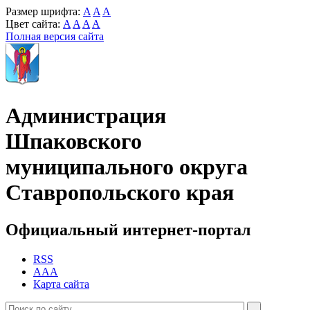
Размер шрифта:
A
A
A
Цвет сайта:
A
A
A
A
Полная версия сайта
Администрация
Шпаковского
муниципального округа
Ставропольского края
Официальный интернет-портал
RSS
AAA
Карта сайта