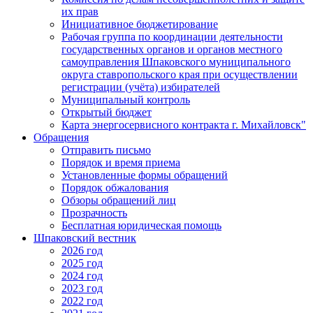
их прав
Инициативное бюджетирование
Рабочая группа по координации деятельности
государственных органов и органов местного
самоуправления Шпаковского муниципального
округа ставропольского края при осуществлении
регистрации (учёта) избирателей
Муниципальный контроль
Открытый бюджет
Карта энергосервисного контракта г. Михайловск"
Обращения
Отправить письмо
Порядок и время приема
Установленные формы обращений
Порядок обжалования
Обзоры обращений лиц
Прозрачность
Бесплатная юридическая помощь
Шпаковский вестник
2026 год
2025 год
2024 год
2023 год
2022 год