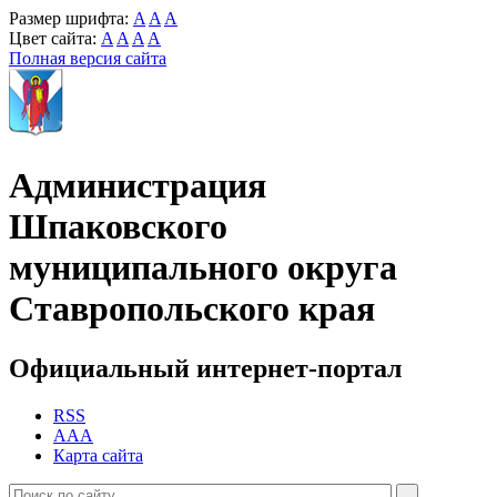
Размер шрифта:
A
A
A
Цвет сайта:
A
A
A
A
Полная версия сайта
Администрация
Шпаковского
муниципального округа
Ставропольского края
Официальный интернет-портал
RSS
AAA
Карта сайта