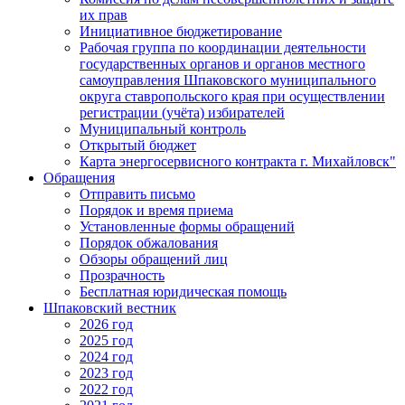
их прав
Инициативное бюджетирование
Рабочая группа по координации деятельности
государственных органов и органов местного
самоуправления Шпаковского муниципального
округа ставропольского края при осуществлении
регистрации (учёта) избирателей
Муниципальный контроль
Открытый бюджет
Карта энергосервисного контракта г. Михайловск"
Обращения
Отправить письмо
Порядок и время приема
Установленные формы обращений
Порядок обжалования
Обзоры обращений лиц
Прозрачность
Бесплатная юридическая помощь
Шпаковский вестник
2026 год
2025 год
2024 год
2023 год
2022 год