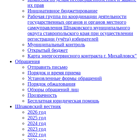
их прав
Инициативное бюджетирование
Рабочая группа по координации деятельности
государственных органов и органов местного
самоуправления Шпаковского муниципального
округа ставропольского края при осуществлении
регистрации (учёта) избирателей
Муниципальный контроль
Открытый бюджет
Карта энергосервисного контракта г. Михайловск"
Обращения
Отправить письмо
Порядок и время приема
Установленные формы обращений
Порядок обжалования
Обзоры обращений лиц
Прозрачность
Бесплатная юридическая помощь
Шпаковский вестник
2026 год
2025 год
2024 год
2023 год
2022 год