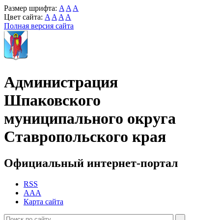
Размер шрифта:
A
A
A
Цвет сайта:
A
A
A
A
Полная версия сайта
Администрация
Шпаковского
муниципального округа
Ставропольского края
Официальный интернет-портал
RSS
AAA
Карта сайта