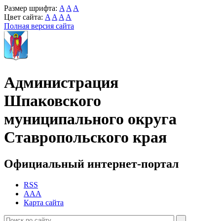
Размер шрифта:
A
A
A
Цвет сайта:
A
A
A
A
Полная версия сайта
Администрация
Шпаковского
муниципального округа
Ставропольского края
Официальный интернет-портал
RSS
AAA
Карта сайта