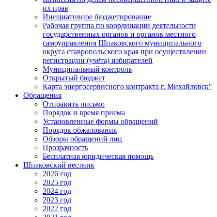
их прав
Инициативное бюджетирование
Рабочая группа по координации деятельности
государственных органов и органов местного
самоуправления Шпаковского муниципального
округа ставропольского края при осуществлении
регистрации (учёта) избирателей
Муниципальный контроль
Открытый бюджет
Карта энергосервисного контракта г. Михайловск"
Обращения
Отправить письмо
Порядок и время приема
Установленные формы обращений
Порядок обжалования
Обзоры обращений лиц
Прозрачность
Бесплатная юридическая помощь
Шпаковский вестник
2026 год
2025 год
2024 год
2023 год
2022 год