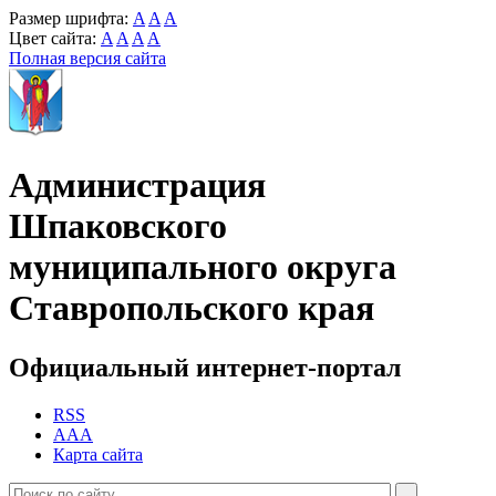
Размер шрифта:
A
A
A
Цвет сайта:
A
A
A
A
Полная версия сайта
Администрация
Шпаковского
муниципального округа
Ставропольского края
Официальный интернет-портал
RSS
AAA
Карта сайта