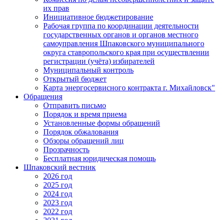
их прав
Инициативное бюджетирование
Рабочая группа по координации деятельности
государственных органов и органов местного
самоуправления Шпаковского муниципального
округа ставропольского края при осуществлении
регистрации (учёта) избирателей
Муниципальный контроль
Открытый бюджет
Карта энергосервисного контракта г. Михайловск"
Обращения
Отправить письмо
Порядок и время приема
Установленные формы обращений
Порядок обжалования
Обзоры обращений лиц
Прозрачность
Бесплатная юридическая помощь
Шпаковский вестник
2026 год
2025 год
2024 год
2023 год
2022 год