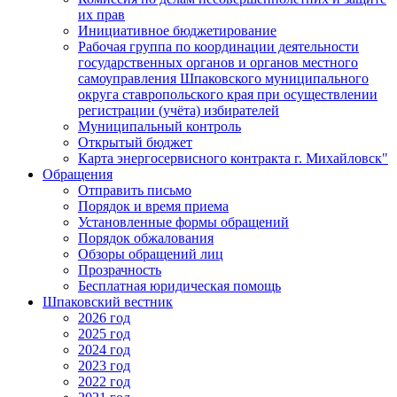
их прав
Инициативное бюджетирование
Рабочая группа по координации деятельности
государственных органов и органов местного
самоуправления Шпаковского муниципального
округа ставропольского края при осуществлении
регистрации (учёта) избирателей
Муниципальный контроль
Открытый бюджет
Карта энергосервисного контракта г. Михайловск"
Обращения
Отправить письмо
Порядок и время приема
Установленные формы обращений
Порядок обжалования
Обзоры обращений лиц
Прозрачность
Бесплатная юридическая помощь
Шпаковский вестник
2026 год
2025 год
2024 год
2023 год
2022 год