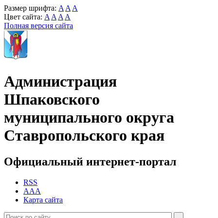
Размер шрифта:
A
A
A
Цвет сайта:
A
A
A
A
Полная версия сайта
Администрация
Шпаковского
муниципального округа
Ставропольского края
Официальный интернет-портал
RSS
AAA
Карта сайта