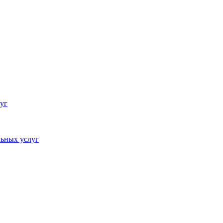
уг
ьных услуг