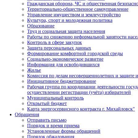
Гражданская оборона, ЧС и общественная безопасн
Территориально-общественное самоуправление
Управление имуществом и землеустройство
Культура, спорт и молодежная политика
Образование
Труд и социальная защита населения
Работы по снижению неформальной занятости насе
Контроль в сфере закупок
Защита персональных данных
Формирование комфортной городской среды
Социально-экономическое развитие
Информация для освободившихся
Жилье
Комиссия по делам несовершеннолетних и защите и
Инициативное бюджетирование
Рабочая группа по координации деятельности госу
осуществлении регистрации (учёта) избирателей
Муниципальный контроль
Открытый бюджет
Карта энергосервисного контракта г. Михайловск"
Обращения
Отправить письмо
Порядок и время приема
Установленные формы обращений
Порядок обжалования