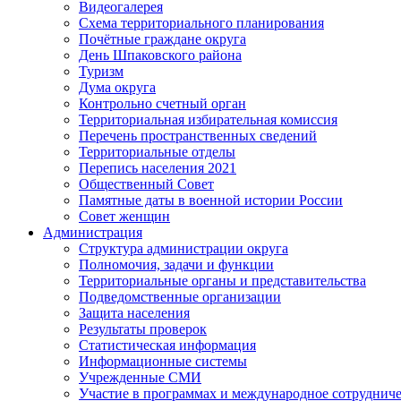
Видеогалерея
Схема территориального планирования
Почётные граждане округа
День Шпаковского района
Туризм
Дума округа
Контрольно счетный орган
Территориальная избирательная комиссия
Перечень пространственных сведений
Территориальные отделы
Перепись населения 2021
Общественный Совет
Памятные даты в военной истории России
Совет женщин
Администрация
Структура администрации округа
Полномочия, задачи и функции
Территориальные органы и представительства
Подведомственные организации
Защита населения
Результаты проверок
Статистическая информация
Информационные системы
Учрежденные СМИ
Участие в программах и международное сотруднич