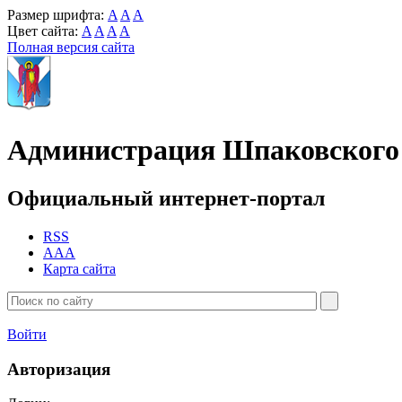
Размер шрифта:
A
A
A
Цвет сайта:
A
A
A
A
Полная версия сайта
Администрация Шпаковского 
Официальный интернет-портал
RSS
AAA
Карта сайта
Войти
Авторизация