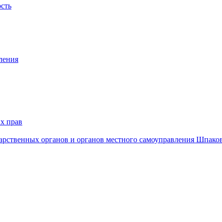
ость
ления
х прав
дарственных органов и органов местного самоуправления Шпако