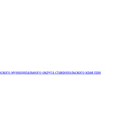
вского муниципального округа ставропольского края при