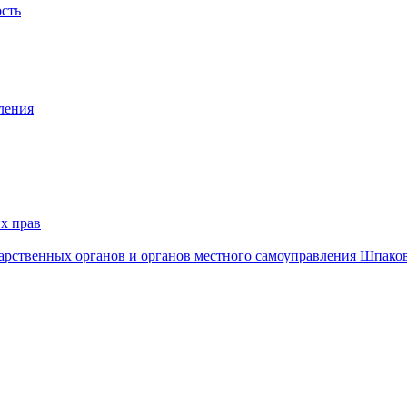
ость
ления
х прав
дарственных органов и органов местного самоуправления Шпако