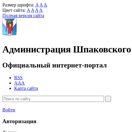
Размер шрифта:
A
A
A
Цвет сайта:
A
A
A
A
Полная версия сайта
Администрация Шпаковского 
Официальный интернет-портал
RSS
AAA
Карта сайта
Войти
Авторизация