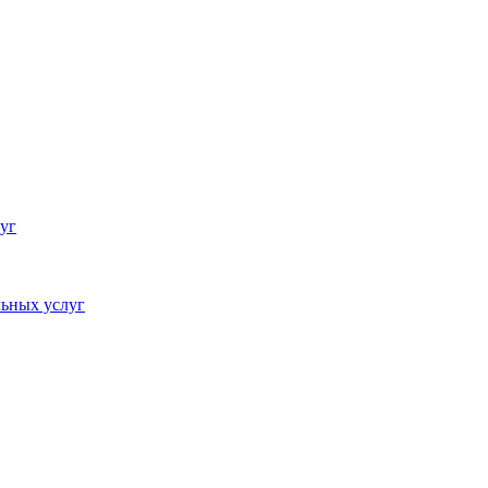
уг
ьных услуг