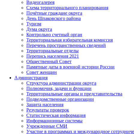
Видеогалерея
Схема территориального планирования
Почётные граждане округа
День Шпаковского района
Туризм
Дума округа
Контрольно счетный орган
Территориальная избирательная комиссия
Перечень пространственных сведений
Территориальные отделы
Перепись населения 2021
Общественный Совет
Памятные даты в военной истории России
Совет женщин
Администрация
Структура администрации округа
Полномочия, задачи и функции
Территориальные органы и представительства
Подведомственные организации
Защита населения
Результаты проверок
Статистическая информация
Информационные системы
Учрежденные СМИ
Участие в программах и международное сотруднич