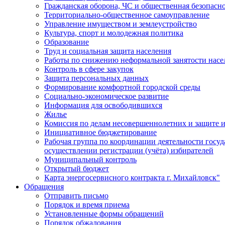
Гражданская оборона, ЧС и общественная безопасн
Территориально-общественное самоуправление
Управление имуществом и землеустройство
Культура, спорт и молодежная политика
Образование
Труд и социальная защита населения
Работы по снижению неформальной занятости насе
Контроль в сфере закупок
Защита персональных данных
Формирование комфортной городской среды
Социально-экономическое развитие
Информация для освободившихся
Жилье
Комиссия по делам несовершеннолетних и защите и
Инициативное бюджетирование
Рабочая группа по координации деятельности госу
осуществлении регистрации (учёта) избирателей
Муниципальный контроль
Открытый бюджет
Карта энергосервисного контракта г. Михайловск"
Обращения
Отправить письмо
Порядок и время приема
Установленные формы обращений
Порядок обжалования