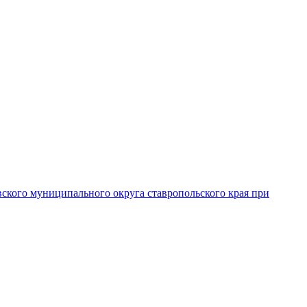
вского муниципального округа ставропольского края при