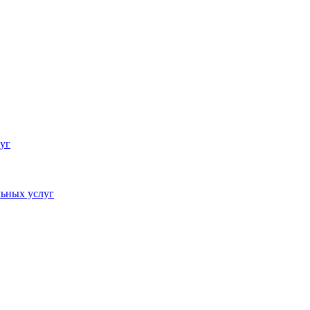
уг
ьных услуг