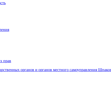
ость
ления
х прав
дарственных органов и органов местного самоуправления Шпако