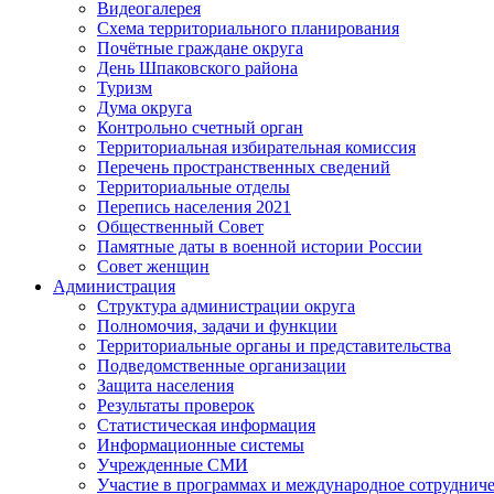
Видеогалерея
Схема территориального планирования
Почётные граждане округа
День Шпаковского района
Туризм
Дума округа
Контрольно счетный орган
Территориальная избирательная комиссия
Перечень пространственных сведений
Территориальные отделы
Перепись населения 2021
Общественный Совет
Памятные даты в военной истории России
Совет женщин
Администрация
Структура администрации округа
Полномочия, задачи и функции
Территориальные органы и представительства
Подведомственные организации
Защита населения
Результаты проверок
Статистическая информация
Информационные системы
Учрежденные СМИ
Участие в программах и международное сотруднич