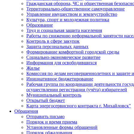
Гражданская оборона, ЧС и общественная безопасн
Территориально-общественное самоуправление
Управление имуществом и землеустройство
Культура, спорт и молодежная политика
Образование
Труд и социальная защита населения
Работы по снижению неформальной занятости насе
Контроль в сфере закупок
Защита персональных данных
Формирование комфортной городской среды
Социально-экономическое развитие
Информация для освободившихся
Жилье
Комиссия по делам несовершеннолетних и защите и
Инициативное бюджетирование
Рабочая группа по координации деятельности госу
осуществлении регистрации (учёта) избирателей
Муниципальный контроль
Открытый бюджет
Карта энергосервисного контракта г. Михайловск"
Обращения
Отправить письмо
Порядок и время приема
Установленные формы обращений
Порядок обжалования