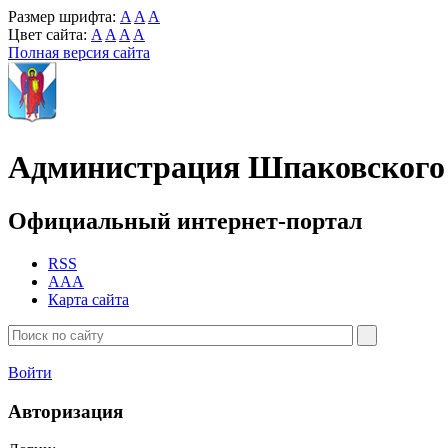
Размер шрифта:
A
A
A
Цвет сайта:
A
A
A
A
Полная версия сайта
Администрация Шпаковского 
Официальный интернет-портал
RSS
AAA
Карта сайта
Войти
Авторизация