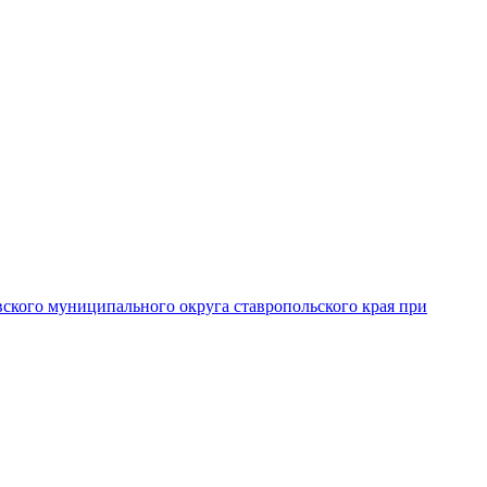
вского муниципального округа ставропольского края при