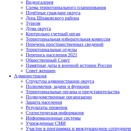
Видеогалерея
Схема территориального планирования
Почётные граждане округа
День Шпаковского района
Туризм
Дума округа
Контрольно счетный орган
Территориальная избирательная комиссия
Перечень пространственных сведений
Территориальные отделы
Перепись населения 2021
Общественный Совет
Памятные даты в военной истории России
Совет женщин
Администрация
Структура администрации округа
Полномочия, задачи и функции
Территориальные органы и представительства
Подведомственные организации
Защита населения
Результаты проверок
Статистическая информация
Информационные системы
Учрежденные СМИ
Участие в программах и международное сотруднич