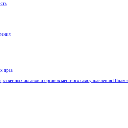
ость
ления
х прав
дарственных органов и органов местного самоуправления Шпако