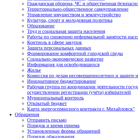
Гражданская оборона, ЧС и общественная безопасн
Территориально-общественное самоуправление
Управление имуществом и землеустройство
Культура, спорт и молодежная политика
Образование
Труд и социальная защита населения
Работы по снижению неформальной занятости насе
Контроль в сфере закупок
Защита персональных данных
Формирование комфортной городской среды
Социально-экономическое развитие
Информация для освободившихся
Жилье
Комиссия по делам несовершеннолетних и защите и
Инициативное бюджетирование
Рабочая группа по координации деятельности госу
осуществлении регистрации (учёта) избирателей
Муниципальный контроль
Открытый бюджет
Карта энергосервисного контракта г. Михайловск"
Обращения
Отправить письмо
Порядок и время приема
Установленные формы обращений
Порядок обжалования