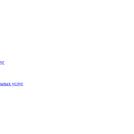
уг
ьных услуг