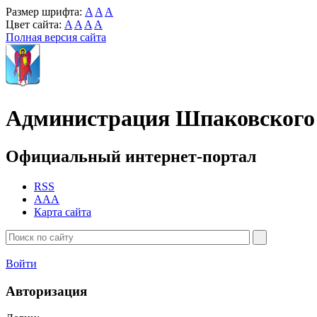
Размер шрифта:
A
A
A
Цвет сайта:
A
A
A
A
Полная версия сайта
Администрация Шпаковского 
Официальный интернет-портал
RSS
AAA
Карта сайта
Войти
Авторизация