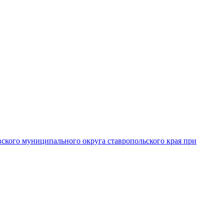
вского муниципального округа ставропольского края при