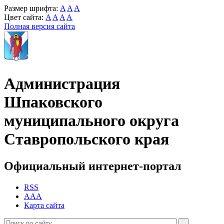
Размер шрифта:
A
A
A
Цвет сайта:
A
A
A
A
Полная версия сайта
Администрация
Шпаковского
муниципального округа
Ставропольского края
Официальный интернет-портал
RSS
AAA
Карта сайта