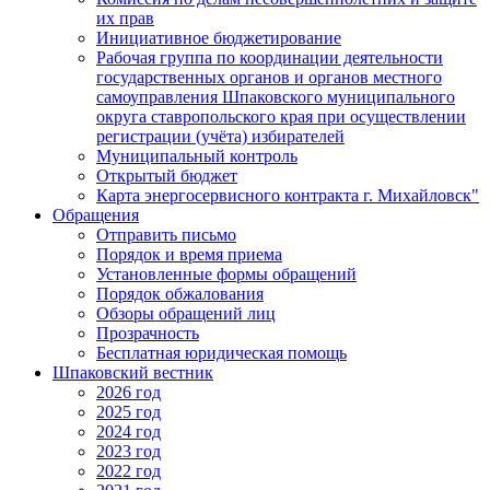
их прав
Инициативное бюджетирование
Рабочая группа по координации деятельности
государственных органов и органов местного
самоуправления Шпаковского муниципального
округа ставропольского края при осуществлении
регистрации (учёта) избирателей
Муниципальный контроль
Открытый бюджет
Карта энергосервисного контракта г. Михайловск"
Обращения
Отправить письмо
Порядок и время приема
Установленные формы обращений
Порядок обжалования
Обзоры обращений лиц
Прозрачность
Бесплатная юридическая помощь
Шпаковский вестник
2026 год
2025 год
2024 год
2023 год
2022 год