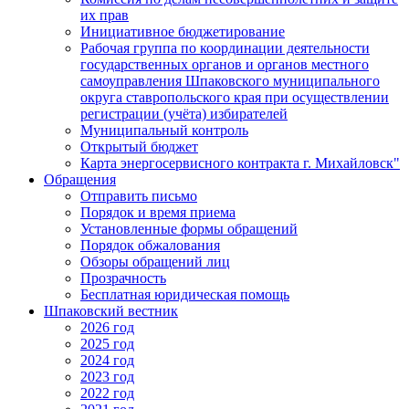
их прав
Инициативное бюджетирование
Рабочая группа по координации деятельности
государственных органов и органов местного
самоуправления Шпаковского муниципального
округа ставропольского края при осуществлении
регистрации (учёта) избирателей
Муниципальный контроль
Открытый бюджет
Карта энергосервисного контракта г. Михайловск"
Обращения
Отправить письмо
Порядок и время приема
Установленные формы обращений
Порядок обжалования
Обзоры обращений лиц
Прозрачность
Бесплатная юридическая помощь
Шпаковский вестник
2026 год
2025 год
2024 год
2023 год
2022 год