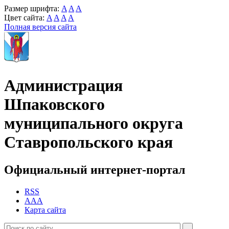
Размер шрифта:
A
A
A
Цвет сайта:
A
A
A
A
Полная версия сайта
Администрация
Шпаковского
муниципального округа
Ставропольского края
Официальный интернет-портал
RSS
AAA
Карта сайта