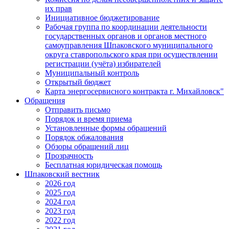
их прав
Инициативное бюджетирование
Рабочая группа по координации деятельности
государственных органов и органов местного
самоуправления Шпаковского муниципального
округа ставропольского края при осуществлении
регистрации (учёта) избирателей
Муниципальный контроль
Открытый бюджет
Карта энергосервисного контракта г. Михайловск"
Обращения
Отправить письмо
Порядок и время приема
Установленные формы обращений
Порядок обжалования
Обзоры обращений лиц
Прозрачность
Бесплатная юридическая помощь
Шпаковский вестник
2026 год
2025 год
2024 год
2023 год
2022 год