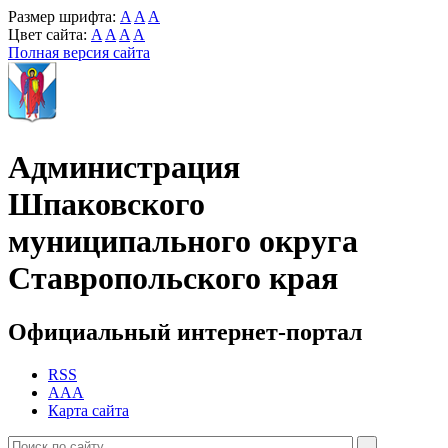
Размер шрифта:
A
A
A
Цвет сайта:
A
A
A
A
Полная версия сайта
Администрация
Шпаковского
муниципального округа
Ставропольского края
Официальный интернет-портал
RSS
AAA
Карта сайта