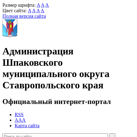
Размер шрифта:
A
A
A
Цвет сайта:
A
A
A
A
Полная версия сайта
Администрация
Шпаковского
муниципального округа
Ставропольского края
Официальный интернет-портал
RSS
AAA
Карта сайта