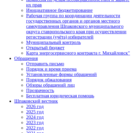
их прав
Инициативное бюджетирование
Рабочая группа по координации деятельности
государственных органов и органов местного
самоуправления Шпаковского муниципального
округа ставропольского края при осуществлении
регистрации (учёта) избирателей
Муниципальный контроль
Открытый бюджет
Карта энергосервисного контракта г. Михайловск"
Обращения
Отправить письмо
Порядок и время приема
Установленные формы обращений
Порядок обжалования
Обзоры обращений лиц
Прозрачность
Бесплатная юридическая помощь
Шпаковский вестник
2026 год
2025 год
2024 год
2023 год
2022 год