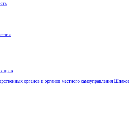
ость
ления
х прав
дарственных органов и органов местного самоуправления Шпако