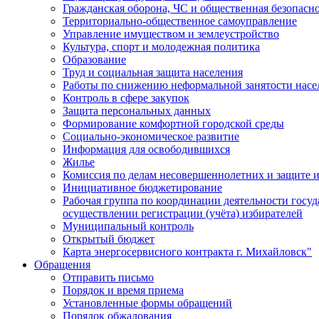
Гражданская оборона, ЧС и общественная безопасн
Территориально-общественное самоуправление
Управление имуществом и землеустройство
Культура, спорт и молодежная политика
Образование
Труд и социальная защита населения
Работы по снижению неформальной занятости насе
Контроль в сфере закупок
Защита персональных данных
Формирование комфортной городской среды
Социально-экономическое развитие
Информация для освободившихся
Жилье
Комиссия по делам несовершеннолетних и защите и
Инициативное бюджетирование
Рабочая группа по координации деятельности госу
осуществлении регистрации (учёта) избирателей
Муниципальный контроль
Открытый бюджет
Карта энергосервисного контракта г. Михайловск"
Обращения
Отправить письмо
Порядок и время приема
Установленные формы обращений
Порядок обжалования