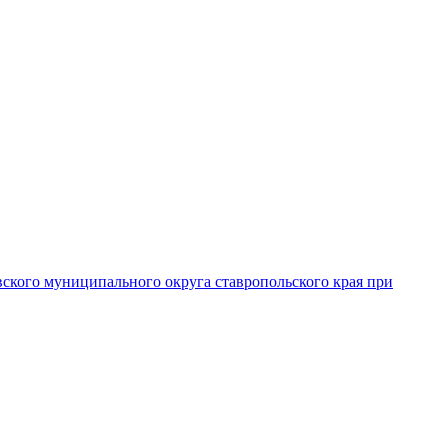
вского муниципального округа ставропольского края при