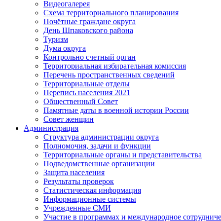
Видеогалерея
Схема территориального планирования
Почётные граждане округа
День Шпаковского района
Туризм
Дума округа
Контрольно счетный орган
Территориальная избирательная комиссия
Перечень пространственных сведений
Территориальные отделы
Перепись населения 2021
Общественный Совет
Памятные даты в военной истории России
Совет женщин
Администрация
Структура администрации округа
Полномочия, задачи и функции
Территориальные органы и представительства
Подведомственные организации
Защита населения
Результаты проверок
Статистическая информация
Информационные системы
Учрежденные СМИ
Участие в программах и международное сотруднич