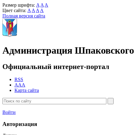
Размер шрифта:
A
A
A
Цвет сайта:
A
A
A
A
Полная версия сайта
Администрация Шпаковского 
Официальный интернет-портал
RSS
AAA
Карта сайта
Войти
Авторизация