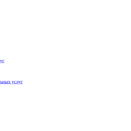
уг
ьных услуг