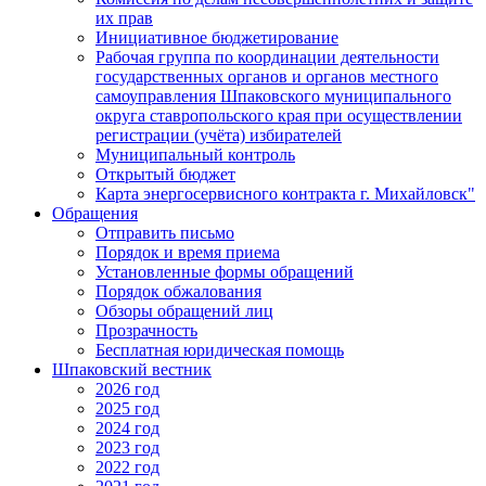
их прав
Инициативное бюджетирование
Рабочая группа по координации деятельности
государственных органов и органов местного
самоуправления Шпаковского муниципального
округа ставропольского края при осуществлении
регистрации (учёта) избирателей
Муниципальный контроль
Открытый бюджет
Карта энергосервисного контракта г. Михайловск"
Обращения
Отправить письмо
Порядок и время приема
Установленные формы обращений
Порядок обжалования
Обзоры обращений лиц
Прозрачность
Бесплатная юридическая помощь
Шпаковский вестник
2026 год
2025 год
2024 год
2023 год
2022 год