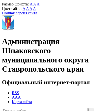
Размер шрифта:
A
A
A
Цвет сайта:
A
A
A
A
Полная версия сайта
Администрация
Шпаковского
муниципального округа
Ставропольского края
Официальный интернет-портал
RSS
AAA
Карта сайта