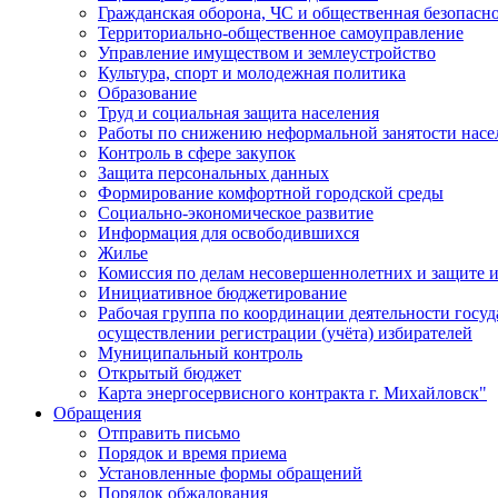
Гражданская оборона, ЧС и общественная безопасн
Территориально-общественное самоуправление
Управление имуществом и землеустройство
Культура, спорт и молодежная политика
Образование
Труд и социальная защита населения
Работы по снижению неформальной занятости насе
Контроль в сфере закупок
Защита персональных данных
Формирование комфортной городской среды
Социально-экономическое развитие
Информация для освободившихся
Жилье
Комиссия по делам несовершеннолетних и защите и
Инициативное бюджетирование
Рабочая группа по координации деятельности госу
осуществлении регистрации (учёта) избирателей
Муниципальный контроль
Открытый бюджет
Карта энергосервисного контракта г. Михайловск"
Обращения
Отправить письмо
Порядок и время приема
Установленные формы обращений
Порядок обжалования