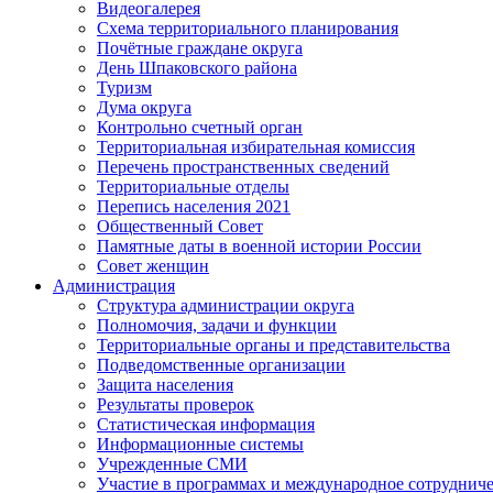
Видеогалерея
Схема территориального планирования
Почётные граждане округа
День Шпаковского района
Туризм
Дума округа
Контрольно счетный орган
Территориальная избирательная комиссия
Перечень пространственных сведений
Территориальные отделы
Перепись населения 2021
Общественный Совет
Памятные даты в военной истории России
Совет женщин
Администрация
Структура администрации округа
Полномочия, задачи и функции
Территориальные органы и представительства
Подведомственные организации
Защита населения
Результаты проверок
Статистическая информация
Информационные системы
Учрежденные СМИ
Участие в программах и международное сотруднич