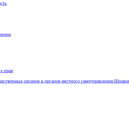
ость
ления
х прав
дарственных органов и органов местного самоуправления Шпако