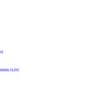
уг
ьных услуг