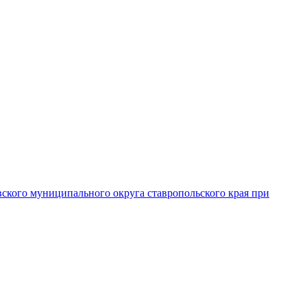
вского муниципального округа ставропольского края при