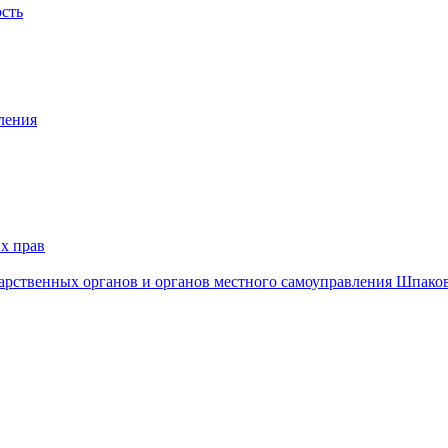
ость
ления
х прав
дарственных органов и органов местного самоуправления Шпако