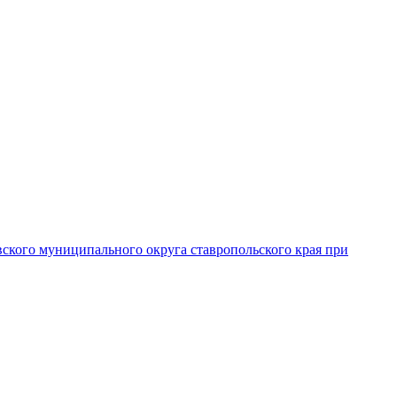
вского муниципального округа ставропольского края при