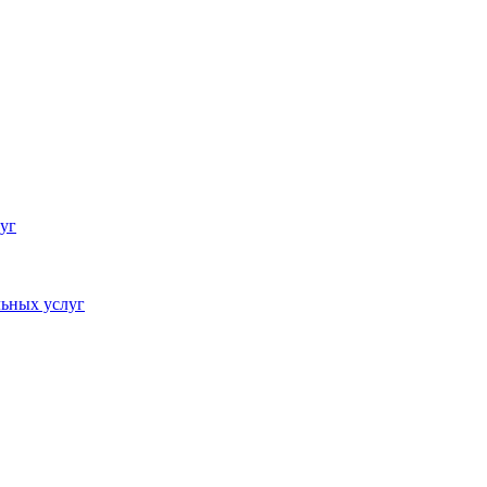
уг
ьных услуг