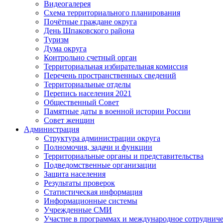
Видеогалерея
Схема территориального планирования
Почётные граждане округа
День Шпаковского района
Туризм
Дума округа
Контрольно счетный орган
Территориальная избирательная комиссия
Перечень пространственных сведений
Территориальные отделы
Перепись населения 2021
Общественный Совет
Памятные даты в военной истории России
Совет женщин
Администрация
Структура администрации округа
Полномочия, задачи и функции
Территориальные органы и представительства
Подведомственные организации
Защита населения
Результаты проверок
Статистическая информация
Информационные системы
Учрежденные СМИ
Участие в программах и международное сотруднич