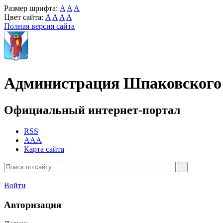
Размер шрифта:
A
A
A
Цвет сайта:
A
A
A
A
Полная версия сайта
Администрация Шпаковского 
Официальный интернет-портал
RSS
AAA
Карта сайта
Войти
Авторизация