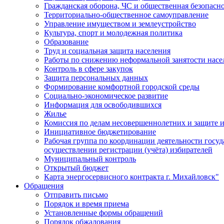
Гражданская оборона, ЧС и общественная безопасн
Территориально-общественное самоуправление
Управление имуществом и землеустройство
Культура, спорт и молодежная политика
Образование
Труд и социальная защита населения
Работы по снижению неформальной занятости насе
Контроль в сфере закупок
Защита персональных данных
Формирование комфортной городской среды
Социально-экономическое развитие
Информация для освободившихся
Жилье
Комиссия по делам несовершеннолетних и защите и
Инициативное бюджетирование
Рабочая группа по координации деятельности госу
осуществлении регистрации (учёта) избирателей
Муниципальный контроль
Открытый бюджет
Карта энергосервисного контракта г. Михайловск"
Обращения
Отправить письмо
Порядок и время приема
Установленные формы обращений
Порядок обжалования