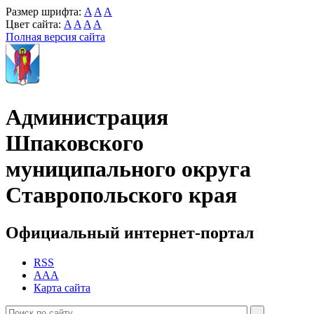
Размер шрифта:
A
A
A
Цвет сайта:
A
A
A
A
Полная версия сайта
Администрация
Шпаковского
муниципального округа
Ставропольского края
Официальный интернет-портал
RSS
AAA
Карта сайта