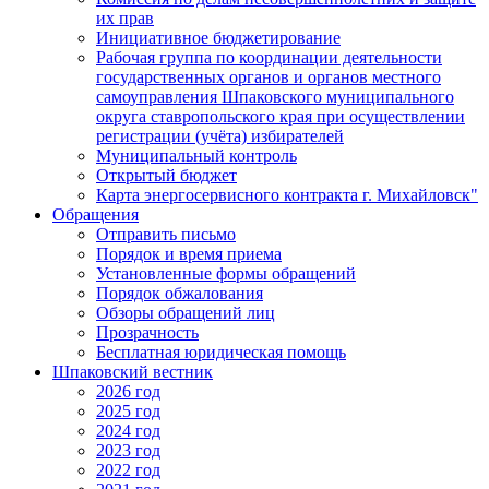
их прав
Инициативное бюджетирование
Рабочая группа по координации деятельности
государственных органов и органов местного
самоуправления Шпаковского муниципального
округа ставропольского края при осуществлении
регистрации (учёта) избирателей
Муниципальный контроль
Открытый бюджет
Карта энергосервисного контракта г. Михайловск"
Обращения
Отправить письмо
Порядок и время приема
Установленные формы обращений
Порядок обжалования
Обзоры обращений лиц
Прозрачность
Бесплатная юридическая помощь
Шпаковский вестник
2026 год
2025 год
2024 год
2023 год
2022 год