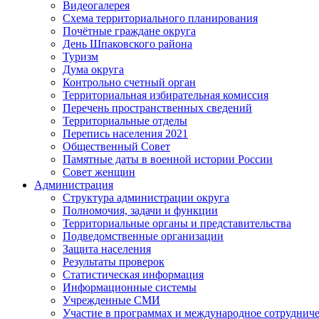
Видеогалерея
Схема территориального планирования
Почётные граждане округа
День Шпаковского района
Туризм
Дума округа
Контрольно счетный орган
Территориальная избирательная комиссия
Перечень пространственных сведений
Территориальные отделы
Перепись населения 2021
Общественный Совет
Памятные даты в военной истории России
Совет женщин
Администрация
Структура администрации округа
Полномочия, задачи и функции
Территориальные органы и представительства
Подведомственные организации
Защита населения
Результаты проверок
Статистическая информация
Информационные системы
Учрежденные СМИ
Участие в программах и международное сотруднич