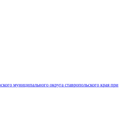
вского муниципального округа ставропольского края при