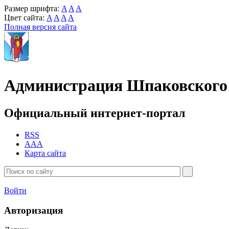
Размер шрифта:
A
A
A
Цвет сайта:
A
A
A
A
Полная версия сайта
Администрация Шпаковского 
Официальный интернет-портал
RSS
AAA
Карта сайта
Войти
Авторизация