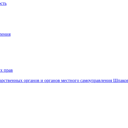
ость
ления
х прав
дарственных органов и органов местного самоуправления Шпако