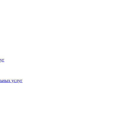
уг
ьных услуг