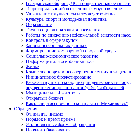
Гражданская оборона, ЧС и общественная безопасн
Территориально-общественное самоуправление
Управление имуществом и землеустройство
Культура, спорт и молодежная политика
Образование
Труд и социальная защита населения
Работы по снижению неформальной занятости насе
Контроль в сфере закупок
Защита персональных данных
Формирование комфортной городской среды
Социально-экономическое развитие
Информация для освободившихся
Жилье
Комиссия по делам несовершеннолетних и защите и
Инициативное бюджетирование
Рабочая группа по координации деятельности госу
осуществлении регистрации (учёта) избирателей
Муниципальный контроль
Открытый бюджет
Карта энергосервисного контракта г. Михайловск"
Обращения
Отправить письмо
Порядок и время приема
Установленные формы обращений
Порядок обжалования