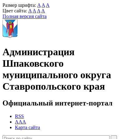
Размер шрифта:
A
A
A
Цвет сайта:
A
A
A
A
Полная версия сайта
Администрация
Шпаковского
муниципального округа
Ставропольского края
Официальный интернет-портал
RSS
AAA
Карта сайта