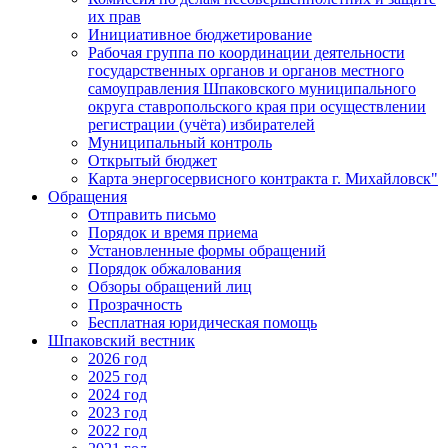
их прав
Инициативное бюджетирование
Рабочая группа по координации деятельности
государственных органов и органов местного
самоуправления Шпаковского муниципального
округа ставропольского края при осуществлении
регистрации (учёта) избирателей
Муниципальный контроль
Открытый бюджет
Карта энергосервисного контракта г. Михайловск"
Обращения
Отправить письмо
Порядок и время приема
Установленные формы обращений
Порядок обжалования
Обзоры обращений лиц
Прозрачность
Бесплатная юридическая помощь
Шпаковский вестник
2026 год
2025 год
2024 год
2023 год
2022 год