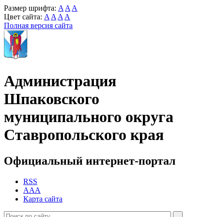
Размер шрифта:
A
A
A
Цвет сайта:
A
A
A
A
Полная версия сайта
Администрация
Шпаковского
муниципального округа
Ставропольского края
Официальный интернет-портал
RSS
AAA
Карта сайта