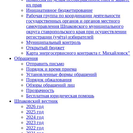
их прав
Инициативное бюджетирование
Рабочая группа по координации деятельности
государственных органов и органов местного
самоуправления Шпаковского муниципального
округа ставропольского края при осуществлении
регистрации (учёта) избирателей
Муниципальный контроль
Открытый бюджет
Карта энергосервисного контракта г. Михайловск"
Обращения
Отправить письмо
Порядок и время приема
Установленные формы обращений
Порядок обжалования
Обзоры обращений лиц
Прозрачность
Бесплатная юридическая помощь
Шпаковский вестник
2026 год
2025 год
2024 год
2023 год
2022 год