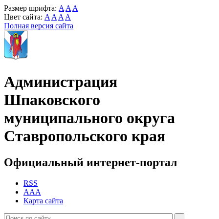
Размер шрифта:
A
A
A
Цвет сайта:
A
A
A
A
Полная версия сайта
Администрация
Шпаковского
муниципального округа
Ставропольского края
Официальный интернет-портал
RSS
AAA
Карта сайта