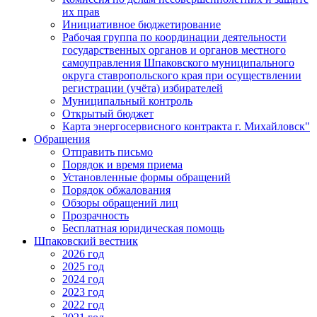
их прав
Инициативное бюджетирование
Рабочая группа по координации деятельности
государственных органов и органов местного
самоуправления Шпаковского муниципального
округа ставропольского края при осуществлении
регистрации (учёта) избирателей
Муниципальный контроль
Открытый бюджет
Карта энергосервисного контракта г. Михайловск"
Обращения
Отправить письмо
Порядок и время приема
Установленные формы обращений
Порядок обжалования
Обзоры обращений лиц
Прозрачность
Бесплатная юридическая помощь
Шпаковский вестник
2026 год
2025 год
2024 год
2023 год
2022 год