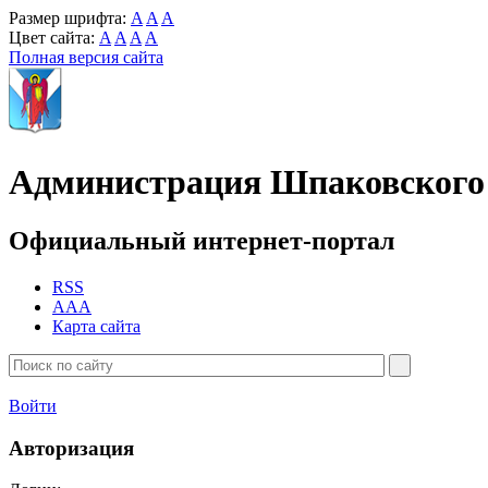
Размер шрифта:
A
A
A
Цвет сайта:
A
A
A
A
Полная версия сайта
Администрация Шпаковского 
Официальный интернет-портал
RSS
AAA
Карта сайта
Войти
Авторизация