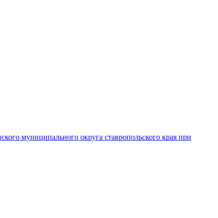
вского муниципального округа ставропольского края при