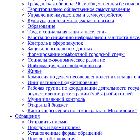
Гражданская оборона, ЧС и общественная безопасн
Территориально-общественное самоуправление
Управление имуществом и землеустройство
Культура, спорт и молодежная политика
Образование
Труд и социальная защита населения
Работы по снижению неформальной занятости насе
Контроль в сфере закупок
Защита персональных данных
Формирование комфортной городской среды
Социально-экономическое развитие
Информация для освободившихся
Жилье
Комиссия по делам несовершеннолетних и защите и
Инициативное бюджетирование
Рабочая группа по координации деятельности госу
осуществлении регистрации (учёта) избирателей
Муниципальный контроль
Открытый бюджет
Карта энергосервисного контракта г. Михайловск"
Обращения
Отправить письмо
Порядок и время приема
Установленные формы обращений
Порядок обжалования