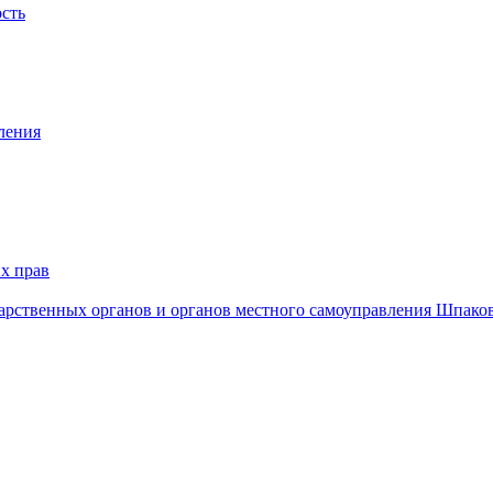
ость
ления
х прав
дарственных органов и органов местного самоуправления Шпако