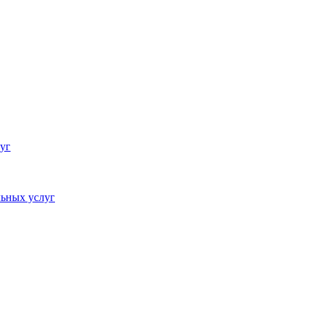
уг
ьных услуг