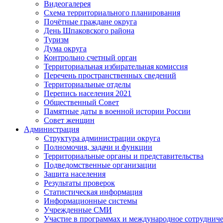
Видеогалерея
Схема территориального планирования
Почётные граждане округа
День Шпаковского района
Туризм
Дума округа
Контрольно счетный орган
Территориальная избирательная комиссия
Перечень пространственных сведений
Территориальные отделы
Перепись населения 2021
Общественный Совет
Памятные даты в военной истории России
Совет женщин
Администрация
Структура администрации округа
Полномочия, задачи и функции
Территориальные органы и представительства
Подведомственные организации
Защита населения
Результаты проверок
Статистическая информация
Информационные системы
Учрежденные СМИ
Участие в программах и международное сотруднич