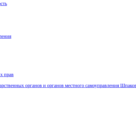
ость
ления
х прав
дарственных органов и органов местного самоуправления Шпако