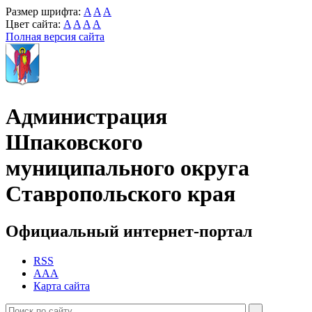
Размер шрифта:
A
A
A
Цвет сайта:
A
A
A
A
Полная версия сайта
Администрация
Шпаковского
муниципального округа
Ставропольского края
Официальный интернет-портал
RSS
AAA
Карта сайта