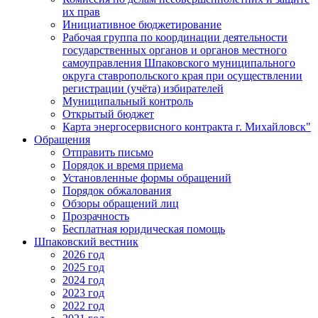
их прав
Инициативное бюджетирование
Рабочая группа по координации деятельности
государственных органов и органов местного
самоуправления Шпаковского муниципального
округа ставропольского края при осуществлении
регистрации (учёта) избирателей
Муниципальный контроль
Открытый бюджет
Карта энергосервисного контракта г. Михайловск"
Обращения
Отправить письмо
Порядок и время приема
Установленные формы обращений
Порядок обжалования
Обзоры обращений лиц
Прозрачность
Бесплатная юридическая помощь
Шпаковский вестник
2026 год
2025 год
2024 год
2023 год
2022 год