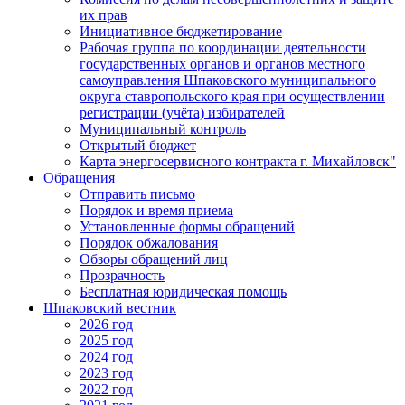
их прав
Инициативное бюджетирование
Рабочая группа по координации деятельности
государственных органов и органов местного
самоуправления Шпаковского муниципального
округа ставропольского края при осуществлении
регистрации (учёта) избирателей
Муниципальный контроль
Открытый бюджет
Карта энергосервисного контракта г. Михайловск"
Обращения
Отправить письмо
Порядок и время приема
Установленные формы обращений
Порядок обжалования
Обзоры обращений лиц
Прозрачность
Бесплатная юридическая помощь
Шпаковский вестник
2026 год
2025 год
2024 год
2023 год
2022 год