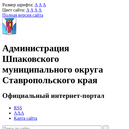
Размер шрифта:
A
A
A
Цвет сайта:
A
A
A
A
Полная версия сайта
Администрация
Шпаковского
муниципального округа
Ставропольского края
Официальный интернет-портал
RSS
AAA
Карта сайта