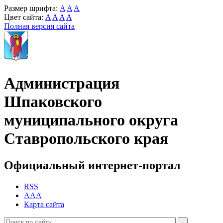
Размер шрифта:
A
A
A
Цвет сайта:
A
A
A
A
Полная версия сайта
Администрация
Шпаковского
муниципального округа
Ставропольского края
Официальный интернет-портал
RSS
AAA
Карта сайта