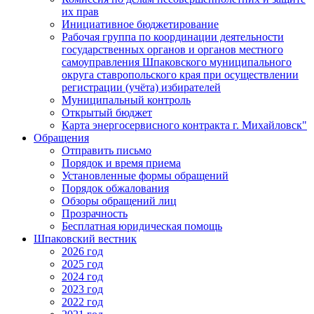
их прав
Инициативное бюджетирование
Рабочая группа по координации деятельности
государственных органов и органов местного
самоуправления Шпаковского муниципального
округа ставропольского края при осуществлении
регистрации (учёта) избирателей
Муниципальный контроль
Открытый бюджет
Карта энергосервисного контракта г. Михайловск"
Обращения
Отправить письмо
Порядок и время приема
Установленные формы обращений
Порядок обжалования
Обзоры обращений лиц
Прозрачность
Бесплатная юридическая помощь
Шпаковский вестник
2026 год
2025 год
2024 год
2023 год
2022 год