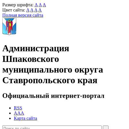
Размер шрифта:
A
A
A
Цвет сайта:
A
A
A
A
Полная версия сайта
Администрация
Шпаковского
муниципального округа
Ставропольского края
Официальный интернет-портал
RSS
AAA
Карта сайта