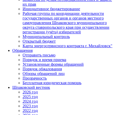
их прав
Инициативное бюджетирование
Рабочая группа по координации деятельности
государственных органов и органов местного
самоуправления Шпаковского муниципального
округа ставропольского края при осуществлении
регистрации (учёта) избирателей
Муниципальный контроль
Открытый бюджет
Карта энергосервисного контракта г. Михайловск"
Обращения
Отправить письмо
Порядок и время приема
Установленные формы обращений
Порядок обжалования
Обзоры обращений лиц
Прозрачность
Бесплатная юридическая помощь
Шпаковский вестник
2026 год
2025 год
2024 год
2023 год
2022 год