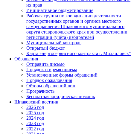
их прав
Инициативное бюджетирование
Рабочая группа по координации деятельности
государственных органов и органов местного
самоуправления Шпаковского муниципального
округа ставропольского края при осуществлении
регистрации (учёта) избирателей
Муниципальный контроль
Открытый бюджет
Карта энергосервисного контракта г. Михайловск"
Обращения
Отправить письмо
Порядок и время приема
Установленные формы обращений
Порядок обжалования
Обзоры обращений лиц
Прозрачность
Бесплатная юридическая помощь
Шпаковский вестник
2026 год
2025 год
2024 год
2023 год
2022 год