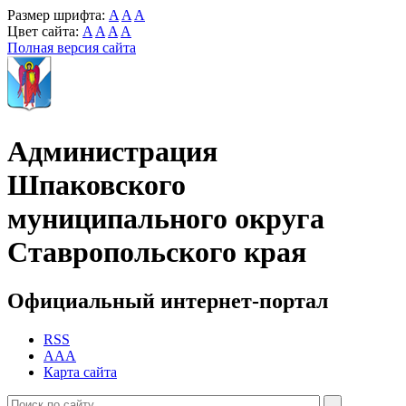
Размер шрифта:
A
A
A
Цвет сайта:
A
A
A
A
Полная версия сайта
Администрация
Шпаковского
муниципального округа
Ставропольского края
Официальный интернет-портал
RSS
AAA
Карта сайта