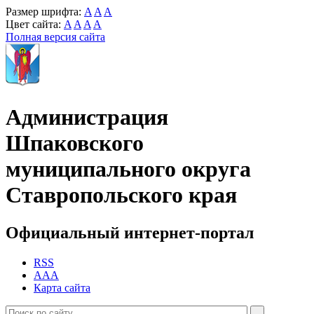
Размер шрифта:
A
A
A
Цвет сайта:
A
A
A
A
Полная версия сайта
Администрация
Шпаковского
муниципального округа
Ставропольского края
Официальный интернет-портал
RSS
AAA
Карта сайта