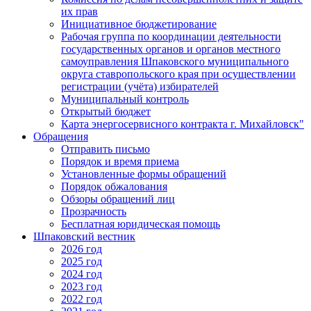
их прав
Инициативное бюджетирование
Рабочая группа по координации деятельности
государственных органов и органов местного
самоуправления Шпаковского муниципального
округа ставропольского края при осуществлении
регистрации (учёта) избирателей
Муниципальный контроль
Открытый бюджет
Карта энергосервисного контракта г. Михайловск"
Обращения
Отправить письмо
Порядок и время приема
Установленные формы обращений
Порядок обжалования
Обзоры обращений лиц
Прозрачность
Бесплатная юридическая помощь
Шпаковский вестник
2026 год
2025 год
2024 год
2023 год
2022 год