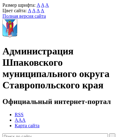
Размер шрифта:
A
A
A
Цвет сайта:
A
A
A
A
Полная версия сайта
Администрация
Шпаковского
муниципального округа
Ставропольского края
Официальный интернет-портал
RSS
AAA
Карта сайта