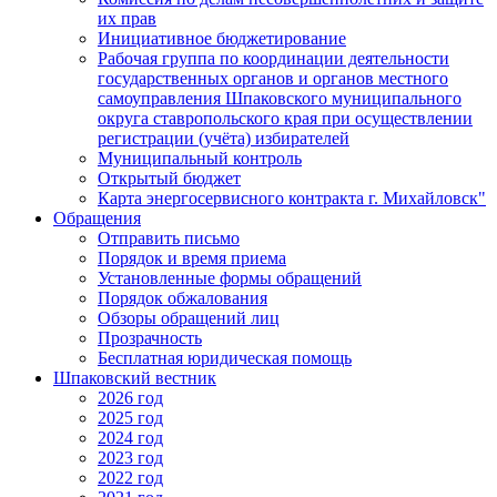
их прав
Инициативное бюджетирование
Рабочая группа по координации деятельности
государственных органов и органов местного
самоуправления Шпаковского муниципального
округа ставропольского края при осуществлении
регистрации (учёта) избирателей
Муниципальный контроль
Открытый бюджет
Карта энергосервисного контракта г. Михайловск"
Обращения
Отправить письмо
Порядок и время приема
Установленные формы обращений
Порядок обжалования
Обзоры обращений лиц
Прозрачность
Бесплатная юридическая помощь
Шпаковский вестник
2026 год
2025 год
2024 год
2023 год
2022 год