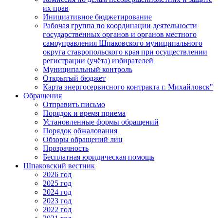
их прав
Инициативное бюджетирование
Рабочая группа по координации деятельности
государственных органов и органов местного
самоуправления Шпаковского муниципального
округа ставропольского края при осуществлении
регистрации (учёта) избирателей
Муниципальный контроль
Открытый бюджет
Карта энергосервисного контракта г. Михайловск"
Обращения
Отправить письмо
Порядок и время приема
Установленные формы обращений
Порядок обжалования
Обзоры обращений лиц
Прозрачность
Бесплатная юридическая помощь
Шпаковский вестник
2026 год
2025 год
2024 год
2023 год
2022 год