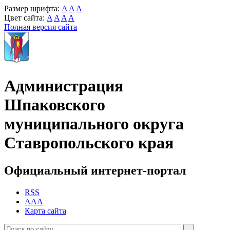
Размер шрифта:
A
A
A
Цвет сайта:
A
A
A
A
Полная версия сайта
Администрация
Шпаковского
муниципального округа
Ставропольского края
Официальный интернет-портал
RSS
AAA
Карта сайта