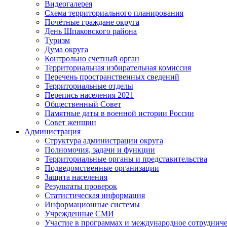
Видеогалерея
Схема территориального планирования
Почётные граждане округа
День Шпаковского района
Туризм
Дума округа
Контрольно счетный орган
Территориальная избирательная комиссия
Перечень пространственных сведений
Территориальные отделы
Перепись населения 2021
Общественный Совет
Памятные даты в военной истории России
Совет женщин
Администрация
Структура администрации округа
Полномочия, задачи и функции
Территориальные органы и представительства
Подведомственные организации
Защита населения
Результаты проверок
Статистическая информация
Информационные системы
Учрежденные СМИ
Участие в программах и международное сотруднич