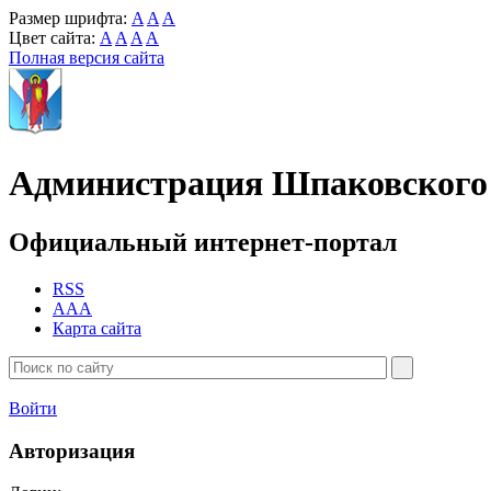
Размер шрифта:
A
A
A
Цвет сайта:
A
A
A
A
Полная версия сайта
Администрация Шпаковского 
Официальный интернет-портал
RSS
AAA
Карта сайта
Войти
Авторизация