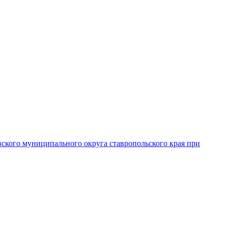
вского муниципального округа ставропольского края при