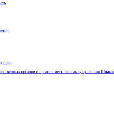
ость
ления
х прав
дарственных органов и органов местного самоуправления Шпако