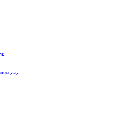
уг
ьных услуг