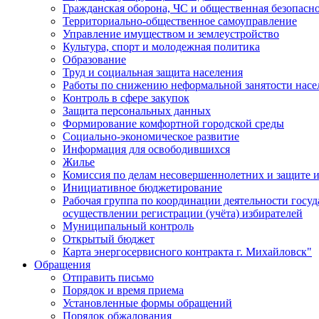
Гражданская оборона, ЧС и общественная безопасн
Территориально-общественное самоуправление
Управление имуществом и землеустройство
Культура, спорт и молодежная политика
Образование
Труд и социальная защита населения
Работы по снижению неформальной занятости насе
Контроль в сфере закупок
Защита персональных данных
Формирование комфортной городской среды
Социально-экономическое развитие
Информация для освободившихся
Жилье
Комиссия по делам несовершеннолетних и защите и
Инициативное бюджетирование
Рабочая группа по координации деятельности госу
осуществлении регистрации (учёта) избирателей
Муниципальный контроль
Открытый бюджет
Карта энергосервисного контракта г. Михайловск"
Обращения
Отправить письмо
Порядок и время приема
Установленные формы обращений
Порядок обжалования