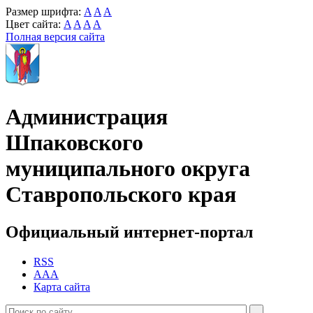
Размер шрифта:
A
A
A
Цвет сайта:
A
A
A
A
Полная версия сайта
Администрация
Шпаковского
муниципального округа
Ставропольского края
Официальный интернет-портал
RSS
AAA
Карта сайта