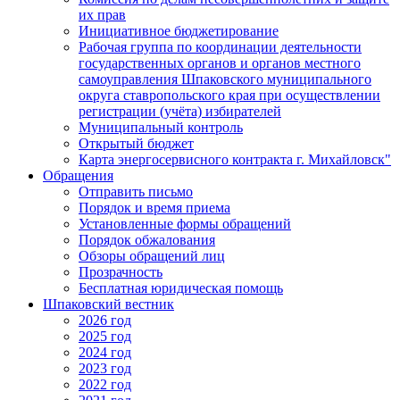
их прав
Инициативное бюджетирование
Рабочая группа по координации деятельности
государственных органов и органов местного
самоуправления Шпаковского муниципального
округа ставропольского края при осуществлении
регистрации (учёта) избирателей
Муниципальный контроль
Открытый бюджет
Карта энергосервисного контракта г. Михайловск"
Обращения
Отправить письмо
Порядок и время приема
Установленные формы обращений
Порядок обжалования
Обзоры обращений лиц
Прозрачность
Бесплатная юридическая помощь
Шпаковский вестник
2026 год
2025 год
2024 год
2023 год
2022 год