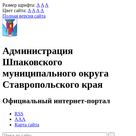
Размер шрифта:
A
A
A
Цвет сайта:
A
A
A
A
Полная версия сайта
Администрация
Шпаковского
муниципального округа
Ставропольского края
Официальный интернет-портал
RSS
AAA
Карта сайта