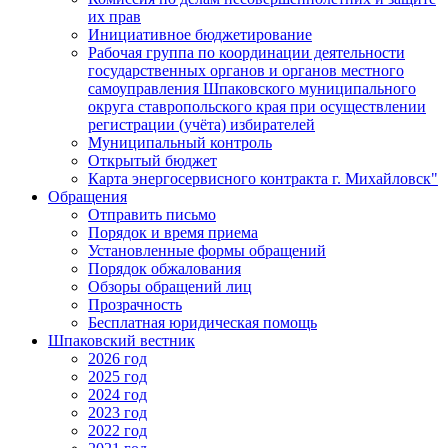
их прав
Инициативное бюджетирование
Рабочая группа по координации деятельности
государственных органов и органов местного
самоуправления Шпаковского муниципального
округа ставропольского края при осуществлении
регистрации (учёта) избирателей
Муниципальный контроль
Открытый бюджет
Карта энергосервисного контракта г. Михайловск"
Обращения
Отправить письмо
Порядок и время приема
Установленные формы обращений
Порядок обжалования
Обзоры обращений лиц
Прозрачность
Бесплатная юридическая помощь
Шпаковский вестник
2026 год
2025 год
2024 год
2023 год
2022 год